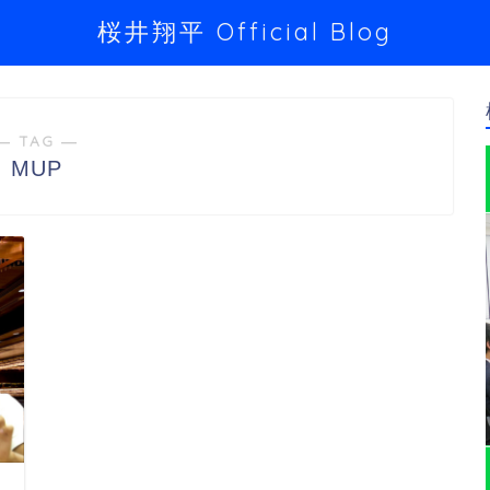
桜井翔平 Official Blog
― TAG ―
MUP