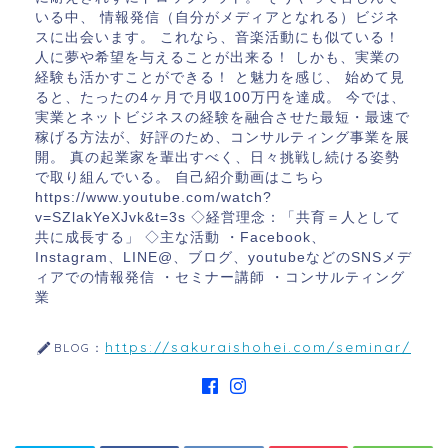
いる中、 情報発信（自分がメディアとなれる）ビジネ
スに出会います。 これなら、音楽活動にも似ている！
人に夢や希望を与えることが出来る！ しかも、実業の
経験も活かすことができる！ と魅力を感じ、 始めて見
ると、たったの4ヶ月で月収100万円を達成。 今では、
実業とネットビジネスの経験を融合させた最短・最速で
稼げる方法が、好評のため、コンサルティング事業を展
開。 真の起業家を輩出すべく、日々挑戦し続ける姿勢
で取り組んでいる。 自己紹介動画はこちら
https://www.youtube.com/watch?
v=SZlakYeXJvk&t=3s ◇経営理念：「共育＝人として
共に成長する」 ◇主な活動 ・Facebook、
Instagram、LINE@、ブログ、youtubeなどのSNSメデ
ィアでの情報発信 ・セミナー講師 ・コンサルティング
業
https://sakuraishohei.com/seminar/
BLOG：