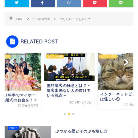
HOME
ビジネス情報
やりたいことをやる？
RELATED POST
ネス情報
ビジネス情報
ビジネス情報
無料集客の極意とは？～
集客出来ない人の抜けて
インターネットビジ
った1年半でマイホー
いる視点～
は怪しい①
＆結婚式のお金を！？
2019年4月18日
2018年
2019年5月7日
ぶつかる壁とそのぶち壊し方