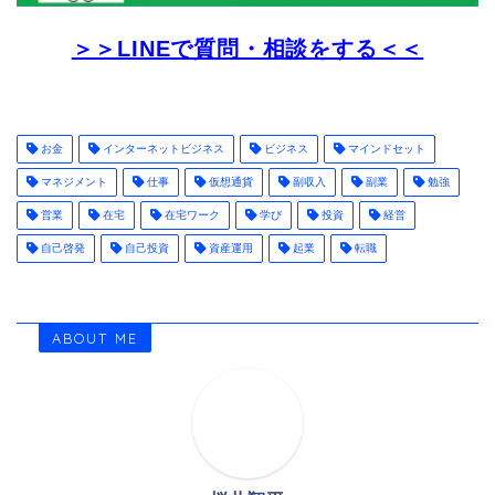
＞＞LINEで質問・相談をする＜＜
お金
インターネットビジネス
ビジネス
マインドセット
マネジメント
仕事
仮想通貨
副収入
副業
勉強
営業
在宅
在宅ワーク
学び
投資
経営
自己啓発
自己投資
資産運用
起業
転職
ABOUT ME