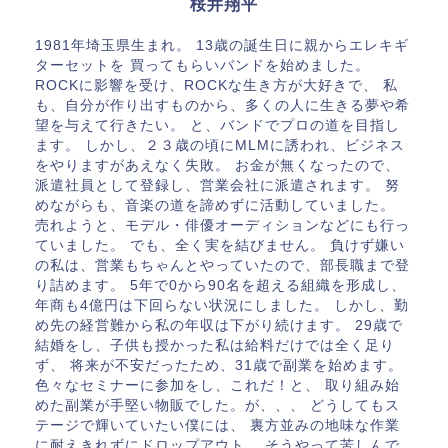
桜井翔平
1981年埼玉県生まれ。 13歳の誕生日に親からエレキギ
ターセットを 買ってもらいバンドを始めました。
ROCKに影響を受け、ROCKな生き方が大好きで、 私
も、自分が作り出すものから、多くの人に生きる夢や希
望を与えて行きたい。 と、バンドでプロの道を目指し
ます。 しかし、２３歳の頃にMLMに誘われ、ビジネス
をやりますがあえなく失敗。 お金が無くなったので、
派遣社員として登録し、営業会社に派遣されます。 努
めながらも、音楽の道を諦めずに活動していました。
売れようと、モデル・俳優オーディションなどにも行っ
ていました。 でも、全く実を結びません。 負けず嫌い
の私は、営業もちゃんとやっていたので、部長職まで登
り詰めます。 5年で0から90名を超える組織を形成し、
年商も4億円は下回らない状況にしました。 しかし、勤
め先の経営難から私の年収は下がり続けます。 29歳で
結婚をし、子供も授かった私は給料だけでは全く足り
ず、 将来が不安だったため、31歳で副業を始めます。
色々なセミナーに参加をし、これだ！と、 取り組み始
めた副業が手堅い物販でした。が、、、 どうしてもス
テージで輝いていたい僕には、 裏方並みの地味な作業
に耐えきれずにドロップアウト。 そうやって苦しんで