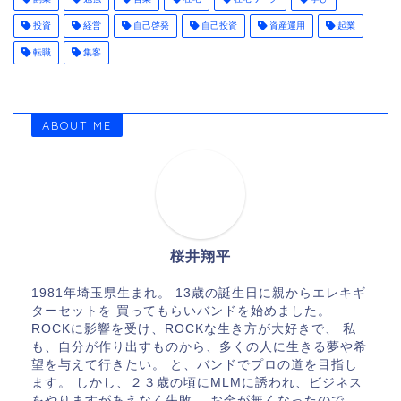
投資
経営
自己啓発
自己投資
資産運用
起業
転職
集客
ABOUT ME
桜井翔平
1981年埼玉県生まれ。 13歳の誕生日に親からエレキギ
ターセットを 買ってもらいバンドを始めました。
ROCKに影響を受け、ROCKな生き方が大好きで、 私
も、自分が作り出すものから、多くの人に生きる夢や希
望を与えて行きたい。 と、バンドでプロの道を目指し
ます。 しかし、２３歳の頃にMLMに誘われ、ビジネス
をやりますがあえなく失敗。 お金が無くなったので、