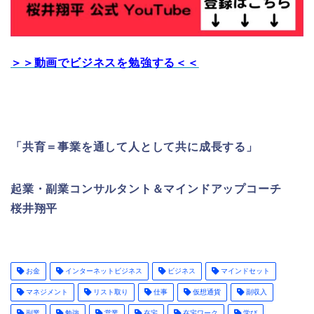
＞＞動画でビジネスを勉強する＜＜
「共育＝事業を通して人として共に成長する」
起業・副業コンサルタント＆マインドアップコーチ
桜井翔平
お金
インターネットビジネス
ビジネス
マインドセット
マネジメント
リスト取り
仕事
仮想通貨
副収入
副業
勉強
営業
在宅
在宅ワーク
学び