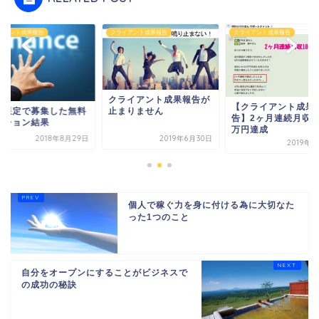
イアント成果報告
クライアント成果報告
クライアント成果報告
クライアント成果報告が
【クライアント成果
止まりません
間限定で募集した無料
告】2ヶ月連続月収1
ッション結果
万円達成
2018年8月29日
2019年6月30日
2019年
個人で稼ぐ力を身に付ける為に大切なた
った1つのこと
自分をオープンにすることがビジネスで
の成功の秘訣