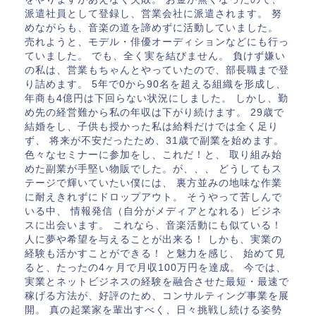
派遣社員として登録し、営業会社に派遣されます。 努
めながらも、音楽の道を諦めずに活動していました。
売れようと、モデル・俳優オーディションなどにも行っ
ていました。 でも、全く実を結びません。 負けず嫌い
の私は、営業もちゃんとやっていたので、部長職まで登
り詰めます。 5年で0から90名を超える組織を形成し、
年商も4億円は下回らない状況にしました。 しかし、勤
め先の経営難から私の年収は下がり続けます。 29歳で
結婚をし、子供も授かった私は給料だけでは全く足り
ず、 将来が不安だったため、31歳で副業を始めます。
色々なセミナーに参加をし、これだ！と、 取り組み始
めた副業が手堅い物販でした。が、、、 どうしてもス
テージで輝いていたい僕には、 裏方並みの地味な作業
に耐えきれずにドロップアウト。 そうやって苦しんで
いる中、 情報発信（自分がメディアとなれる）ビジネ
スに出会います。 これなら、音楽活動にも似ている！
人に夢や希望を与えることが出来る！ しかも、実業の
経験も活かすことができる！ と魅力を感じ、 始めて見
ると、たったの4ヶ月で月収100万円を達成。 今では、
実業とネットビジネスの経験を融合させた最短・最速で
稼げる方法が、好評のため、コンサルティング事業を展
開。 真の起業家を輩出すべく、日々挑戦し続ける姿勢