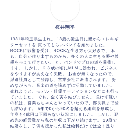
桜井翔平
1981年埼玉県生まれ。 13歳の誕生日に親からエレキギ
ターセットを 買ってもらいバンドを始めました。
ROCKに影響を受け、ROCKな生き方が大好きで、 私
も、自分が作り出すものから、多くの人に生きる夢や希
望を与えて行きたい。 と、バンドでプロの道を目指し
ます。 しかし、２３歳の頃にMLMに誘われ、ビジネス
をやりますがあえなく失敗。 お金が無くなったので、
派遣社員として登録し、営業会社に派遣されます。 努
めながらも、音楽の道を諦めずに活動していました。
売れようと、モデル・俳優オーディションなどにも行っ
ていました。 でも、全く実を結びません。 負けず嫌い
の私は、営業もちゃんとやっていたので、部長職まで登
り詰めます。 5年で0から90名を超える組織を形成し、
年商も4億円は下回らない状況にしました。 しかし、勤
め先の経営難から私の年収は下がり続けます。 29歳で
結婚をし、子供も授かった私は給料だけでは全く足り