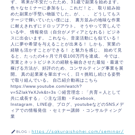
ず、 将来が不安だったため、31歳で副業を始めます。
色々なセミナーに参加をし、これだ！と、 取り組み始
めた副業が手堅い物販でした。が、、、 どうしてもス
テージで輝いていたい僕には、 裏方並みの地味な作業
に耐えきれずにドロップアウト。 そうやって苦しんで
いる中、 情報発信（自分がメディアとなれる）ビジネ
スに出会います。 これなら、音楽活動にも似ている！
人に夢や希望を与えることが出来る！ しかも、実業の
経験も活かすことができる！ と魅力を感じ、 始めて見
ると、たったの4ヶ月で月収100万円を達成。 今では、
実業とネットビジネスの経験を融合させた最短・最速で
稼げる方法が、好評のため、コンサルティング事業を展
開。 真の起業家を輩出すべく、日々挑戦し続ける姿勢
で取り組んでいる。 自己紹介動画はこちら
https://www.youtube.com/watch?
v=SZlakYeXJvk&t=3s ◇経営理念：「共育＝人として
共に成長する」 ◇主な活動 ・Facebook、
Instagram、LINE@、ブログ、youtubeなどのSNSメデ
ィアでの情報発信 ・セミナー講師 ・コンサルティング
業
https://sakuraishohei.com/seminar/
BLOG：