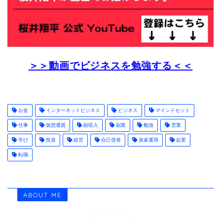
＞＞動画でビジネスを勉強する＜＜
お金
インターネットビジネス
ビジネス
マインドセット
仕事
仮想通貨
副収入
副業
勉強
営業
学び
投資
経営
自己啓発
資産運用
起業
転職
ABOUT ME