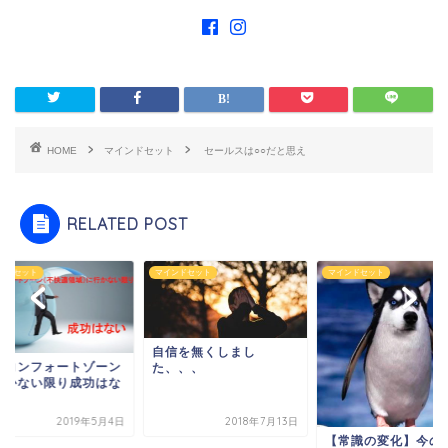
HOME
マインドセット
セールスは○○だと思え
RELATED POST
ンドセット
マインドセット
マインドセット
自信を無くしまし
ンコンフォートゾーン
た、、、
行かない限り成功はな
2019年5月4日
2018年7月13日
【常識の変化】今の