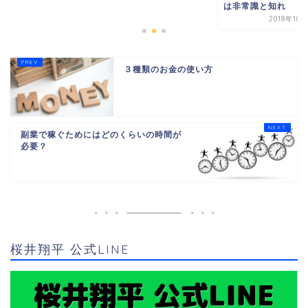
は非常識と知れ
2018年10
３種類のお金の使い方
副業で稼ぐためにはどのくらいの時間が
必要？
桜井翔平 公式LINE